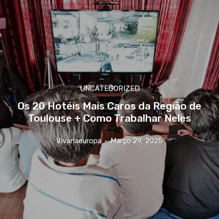
UNCATEGORIZED
Os 20 Hotéis Mais Caros da Região de
Toulouse + Como Trabalhar Neles
Vivanaeuropa
-
Março 29, 2025