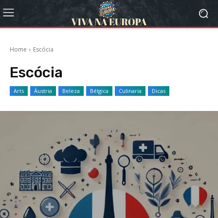
Home
Escócia
Escócia
Arts
Áustria
Beleza
Bélgica
Culinaria
Dicas