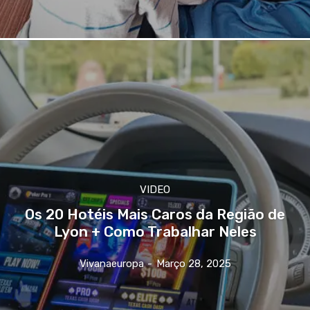
VIDEO
Os 20 Hotéis Mais Caros da Região de
Lyon + Como Trabalhar Neles
Vivanaeuropa
-
Março 28, 2025