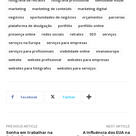
fotografia de retratos
fotografia profissional
identidade visual
marketing
marketing de conteúdo
marketing digital
negócios
oportunidades de negócios
orçamentos
parcerias
plataforma de divulgação
portfólio
portfólio online
presença online
redes sociais
retratos
SEO
serviços
serviços na Europa
serviços para empresas
serviços para profissionais
visibilidade online
vivanaeuropa
website
website profissional
websites para empresas
websites para fotógrafos
websites para serviços
Facebook
Twitter
PREVIOUS ARTICLE
NEXT ARTICLE
Sonha em trabalhar na
A Influência dos EUA na