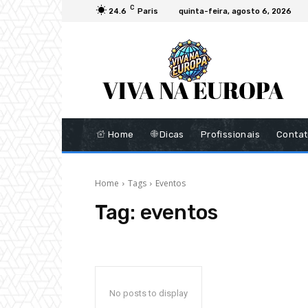
C
24.6
Paris
quinta-feira, agosto 6, 2026
Home
Dicas
Profissionais
Conta
Home
Tags
Eventos
Tag:
eventos
No posts to display