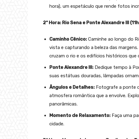
hora), um espetáculo que rende fotos incrí
2ª Hora: Rio Sena e Ponte Alexandre III (11
Caminho Cênico:
Caminhe ao longo do Rio
vista e capturando a beleza das margens
cruzam o rio e os edifícios históricos que
Ponte Alexandre III:
Dedique tempo à Pont
suas estátuas douradas, lâmpadas orname
Ângulos e Detalhes:
Fotografe a ponte d
atmosfera romântica que a envolve. Explor
panorâmicas.
Momento de Relaxamento:
Faça uma pau
cidade.