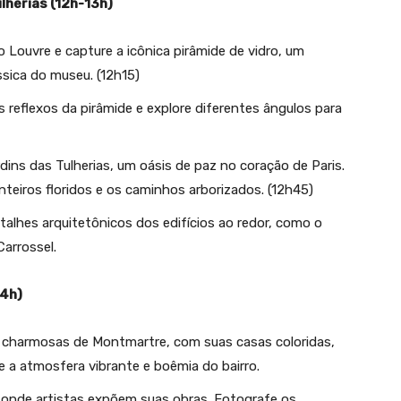
lherias (12h-13h)
Louvre e capture a icônica pirâmide de vidro, um
sica do museu. (12h15)
 reflexos da pirâmide e explore diferentes ângulos para
dins das Tulherias, um oásis de paz no coração de Paris.
nteiros floridos e os caminhos arborizados. (12h45)
alhes arquitetônicos dos edifícios ao redor, como o
Carrossel.
14h)
 charmosas de Montmartre, com suas casas coloridas,
re a atmosfera vibrante e boêmia do bairro.
, onde artistas expõem suas obras. Fotografe os