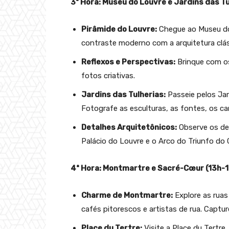
3ª Hora: Museu do Louvre e Jardins das Tu
Pirâmide do Louvre:
Chegue ao Museu do 
contraste moderno com a arquitetura clás
Reflexos e Perspectivas:
Brinque com os
fotos criativas.
Jardins das Tulherias:
Passeie pelos Jar
Fotografe as esculturas, as fontes, os ca
Detalhes Arquitetônicos:
Observe os det
Palácio do Louvre e o Arco do Triunfo do 
4ª Hora: Montmartre e Sacré-Cœur (13h-
Charme de Montmartre:
Explore as ruas
cafés pitorescos e artistas de rua. Captu
Place du Tertre:
Visite a Place du Tertre