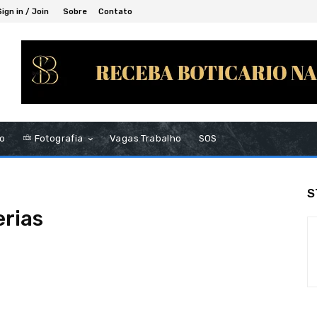
Sign in / Join
Sobre
Contato
to
Fotografia
Vagas Trabalho
SOS
S
erias