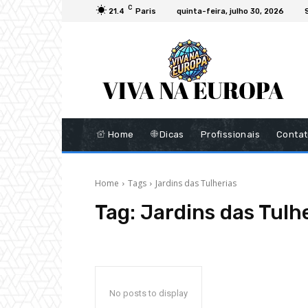
C
21.4
Paris
quinta-feira, julho 30, 2026
Home
Dicas
Profissionais
Conta
Home
Tags
Jardins das Tulherias
Tag:
Jardins das Tulh
No posts to display