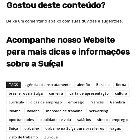
Gostou deste conteúdo?
Deixe um comentário abaixo com suas dúvidas e sugestões.
Acompanhe nosso Website
para mais dicas e informações
sobre a Suíça!
TAGS
agências de recrutamento
alemão
Basileia
Berna
brasileiros na Suíça
carreira
carta de apresentação
cultura
currículo
dicas de emprego
emprego
francês
Genebra
idioma
italiano
mercado de trabalho
networking
oportunidades
qualidade de vida
salários
sites de emprego
Suíça
trabalho
trabalho na Suíça para brasileiros
vagas
visto de trabalho
Zurique