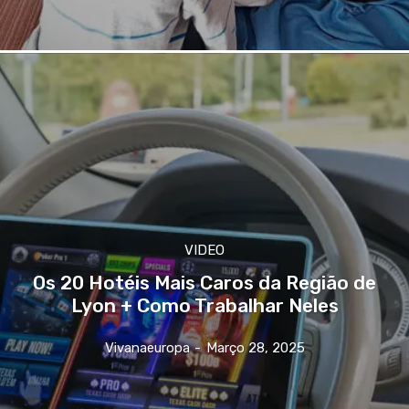
VIDEO
Os 20 Hotéis Mais Caros da Região de
Lyon + Como Trabalhar Neles
Vivanaeuropa
-
Março 28, 2025