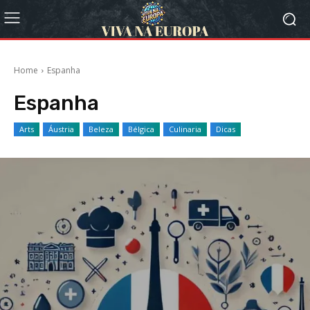
Home
Espanha
Espanha
Arts
Áustria
Beleza
Bélgica
Culinaria
Dicas