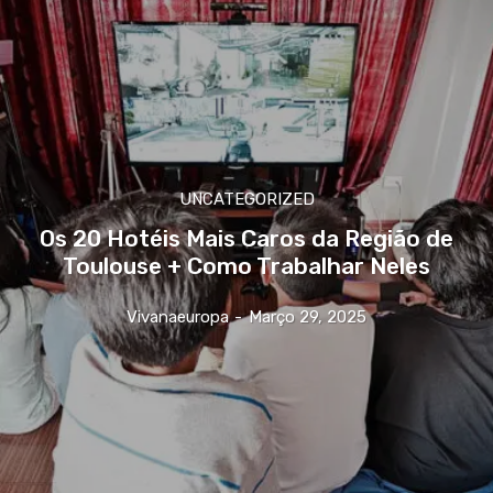
UNCATEGORIZED
Os 20 Hotéis Mais Caros da Região de
Toulouse + Como Trabalhar Neles
Vivanaeuropa
-
Março 29, 2025