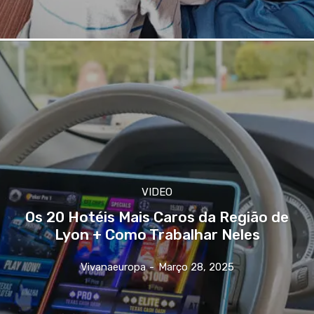
VIDEO
Os 20 Hotéis Mais Caros da Região de
Lyon + Como Trabalhar Neles
Vivanaeuropa
-
Março 28, 2025