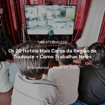
UNCATEGORIZED
Os 20 Hotéis Mais Caros da Região de
Toulouse + Como Trabalhar Neles
Vivanaeuropa
-
Março 29, 2025