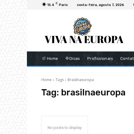
C
15.4
Paris
sexta-feira, agosto 7, 2026
Home
Dicas
Profissionais
Conta
Home
Tags
Brasilnaeuropa
Tag:
brasilnaeuropa
No posts to display