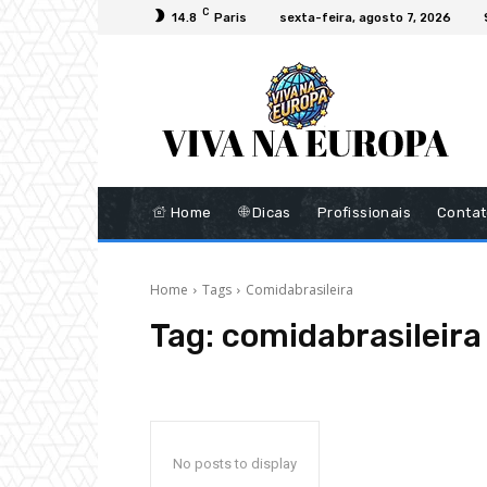
C
14.8
Paris
sexta-feira, agosto 7, 2026
Home
Dicas
Profissionais
Conta
Home
Tags
Comidabrasileira
Tag:
comidabrasileira
No posts to display