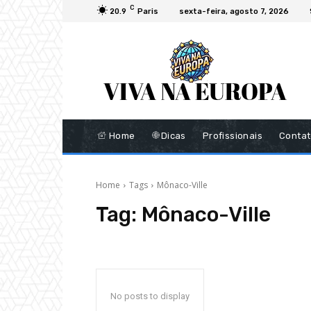
C
20.9
Paris
sexta-feira, agosto 7, 2026
Home
Dicas
Profissionais
Conta
Home
Tags
Mônaco-Ville
Tag:
Mônaco-Ville
No posts to display