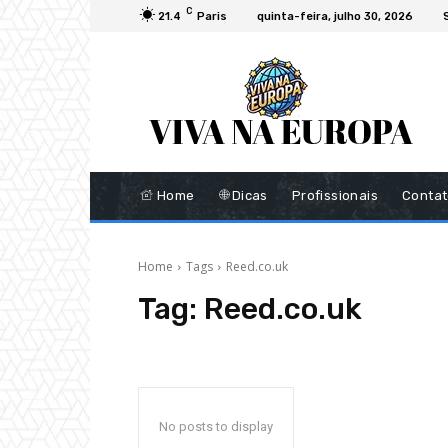
C
21.4
Paris
quinta-feira, julho 30, 2026
Home
Dicas
Profissionais
Conta
Home
Tags
Reed.co.uk
Tag:
Reed.co.uk
No posts to display