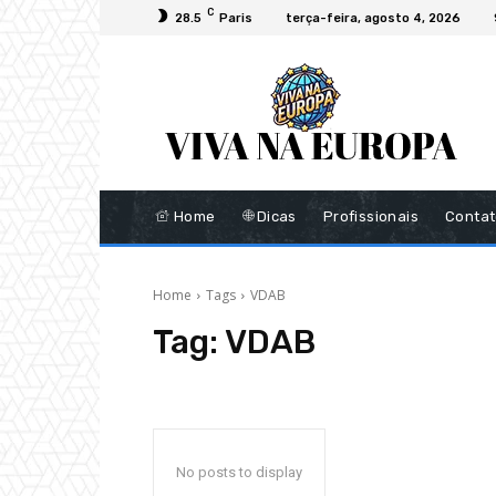
C
28.5
Paris
terça-feira, agosto 4, 2026
Home
Dicas
Profissionais
Conta
Home
Tags
VDAB
Tag:
VDAB
No posts to display