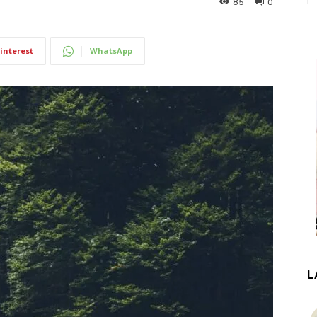
85
0
interest
WhatsApp
L