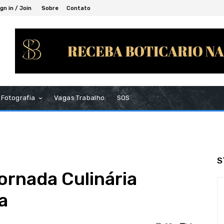
gn in / Join
Sobre
Contato
Fotografia
Vagas Trabalho
SOS
S
ornada Culinária
a