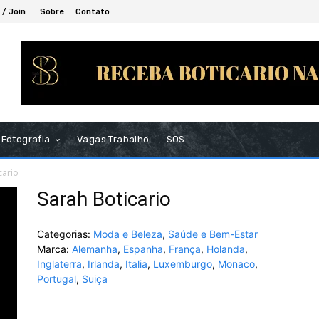
 / Join
Sobre
Contato
Fotografia
Vagas Trabalho
SOS
cario
Sarah Boticario
Categorias:
Moda e Beleza
,
Saúde e Bem-Estar
Marca:
Alemanha
,
Espanha
,
França
,
Holanda
,
Inglaterra
,
Irlanda
,
Italia
,
Luxemburgo
,
Monaco
,
Portugal
,
Suiça