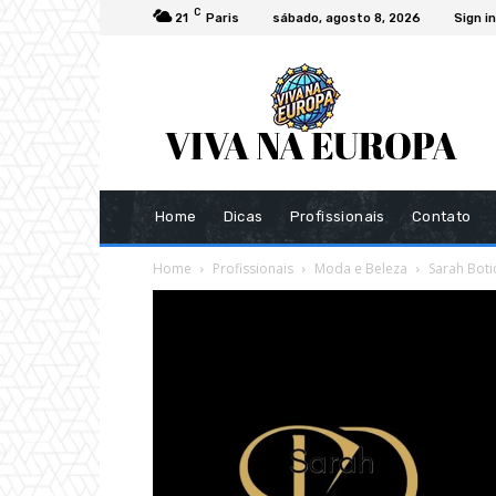
C
21
Paris
sábado, agosto 8, 2026
Sign in
Home
Dicas
Profissionais
Contato
Home
Profissionais
Moda e Beleza
Sarah Boti